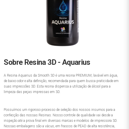
Sobre Resina 3D - Aquarius
A Resina Aquarius da Smooth 3D é uma resina PREMIUM, lavável em água,
de baixo odor e alta definição, recomendada para quem busca praticidade em
suas impressões 3D. Esta resina dispensa a utilização de álcool para a
limpeza das peças impressas em 3D.
Possuímos um rigoroso processo de seleção dos nossos insumos para a
confecção das nossas Resinas. Nosso controle de qualidade vai desde a
inspeção até a prova final em diversas marcas e modelos de impressora 3D.
Nossas embalagens são a vácuo, em frascos de PEAD de alta resistência,