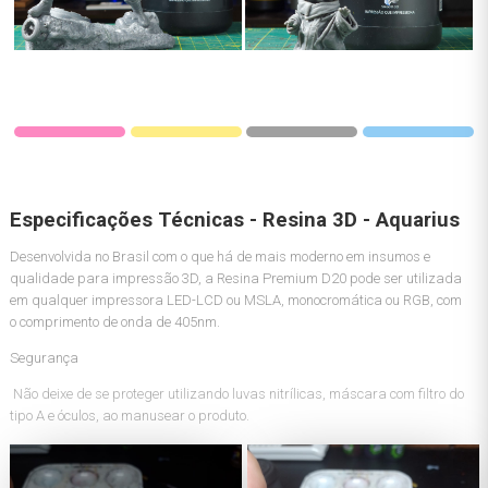
Especificações Técnicas - Resina 3D - Aquarius
Desenvolvida no Brasil com o que há de mais moderno em insumos e
qualidade para impressão 3D, a Resina Premium D20 pode ser utilizada
em qualquer impressora LED-LCD ou MSLA, monocromática ou RGB, com
o comprimento de onda de 405nm.
Segurança
Não deixe de se proteger utilizando luvas nitrílicas, máscara com filtro do
tipo A e óculos, ao manusear o produto.