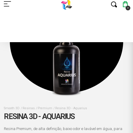
0
Smooth 3D
Resinas
Premium
Resina 3D - Aquarius
RESINA 3D - AQUARIUS
Resina Premium, de alta definição, baixo odor e lavável em água, para