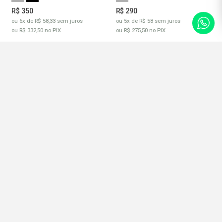
FALE
COM A
R$ 350
R$ 290
GENTE
ou 6x de R$ 58,33 sem juros
ou 5x de R$ 58 sem juros
Atendimento
pelo
ou R$ 332,50 no PIX
ou R$ 275,50 no PIX
WhatsApp
ALTA DEFINIÇÃO E ALTA PRECISÃO
DIMENSIONAL
FLEXIBILIDADE E ALTA
Resina 3D - 4k
RESISTÊNCIA A IMPACTO PARA
PEÇAS MECÂNICOS.
Resina 3D - Semi-Flexível
R$ 390
R$ 320
ou 6x de R$ 65 sem juros
ou 6x de R$ 53,33 sem juros