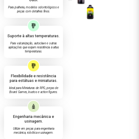
Para joalheria, modelos odontológicos e
peças com detalhes finos.
Suporte à altas temperaturas.
Para vulcanização, autoclave e outras
aplicações que exijam resistência à altas
temperaturas.
Flexibilidade e resistência
para estátuas e miniaturas.
Ideal para Miniaturas de RPG, peças de
Board Games, bustos e action figures.
Engenharia mecânica e
usinagem.
Utilize em peças para engenharia
mecânica, robótica e usinagem.