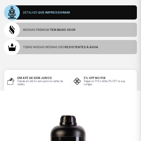
DETALHES
QUE IMPRESSIONAM
RESINAS PREMIUM
TEM BAIXO ODOR
TODAS NOSSAS RESINAS SÃO
RESISTENTES À ÁGUA
EM ATÉ 6X SEM JUROS
5% OFF NO PIX
Parcele em até 6x sem juros no cartão de
Pague no PIX e tenha 5% OFF na sua
crédito.
compra.
FRETE GRÁTIS À PARTIR DE
3% CASHBACK
R$500,00
Para a sua próxima compra.
Sudeste, Sul e Centro-Oeste.