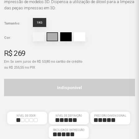
impressão de modelos 3D. Dispensa a utilização de álcool para a limpeza
das peças impressas em 3D.
1KG
Tamanho:
Cor:
R$ 269
Em 5x sem juros de R$ 53,80 no cartão de crédito
ou R$ 255,55 no PIX
Indisponível
NÍVEL DE ODOR:
NÍVEL DE DEFINIÇÃO
PRECISÃO DIMENSIONAL
FACILIDADE IMPRESSÃO