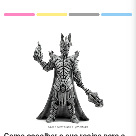
Sauron da RN Studios - @rnestudio
Como escolher a sua resina para a