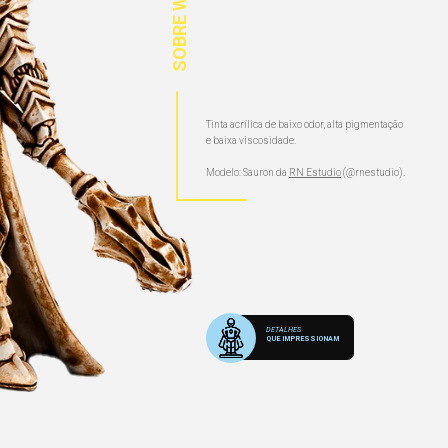
SOBRE WASH
Tinta acrílica de baixo odor, alta pigmentação
e baixa viscosidade.
Modelo: Sauron da
RN Estudio
(@rnestudio).
DETALHES
QUE IMPRESSIONAM