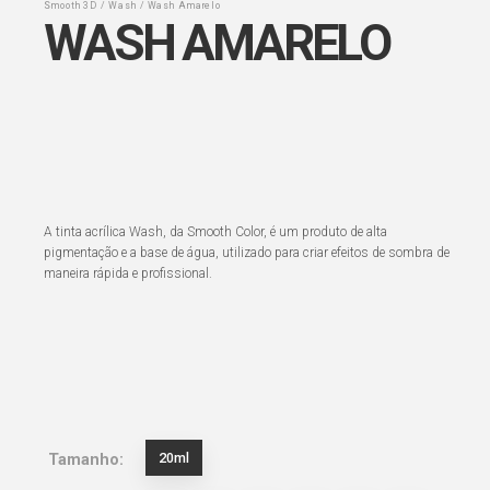
Smooth 3D
Wash
Wash Amarelo
WASH AMARELO
A tinta acrílica Wash, da Smooth Color, é um produto de alta
pigmentação e a base de água, utilizado para criar efeitos de sombra de
maneira rápida e profissional.
20ml
Tamanho: